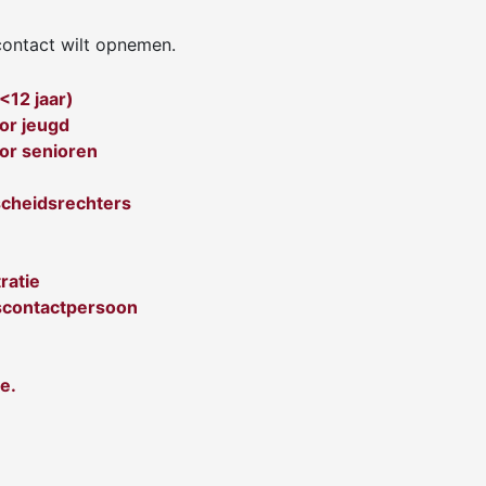
contact wilt opnemen.
<12 jaar)
or jeugd
oor senioren
scheidsrechters
ratie
scontactpersoon
e.