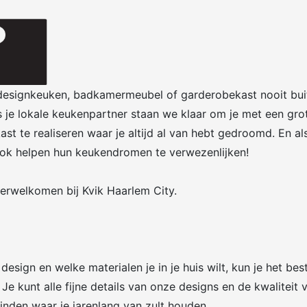
 designkeuken, badkamermeubel of garderobekast nooit buit
ls je lokale keukenpartner staan we klaar om je met een gr
te realiseren waar je altijd al van hebt gedroomd. En als j
ok helpen hun keukendromen te verwezenlijken!
rwelkomen bij Kvik Haarlem City.
design en welke materialen je in je huis wilt, kun je het be
Je kunt alle fijne details van onze designs en de kwaliteit
 vinden waar je jarenlang van zult houden.